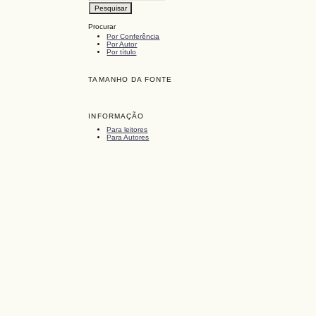
Procurar
Por Conferência
Por Autor
Por título
TAMANHO DA FONTE
INFORMAÇÃO
Para leitores
Para Autores