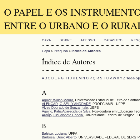
O PAPEL E OS INSTRUMENT
ENTRE O URBANO E O RURA
CAPA
SOBRE
ACESSO
CADASTRO
PES
Capa
>
Pesquisa
>
Índice de Autores
Índice de Autores
A
B
C
D
E
F
G
H
I
J
K
L
M
N
O
P
Q
R
S
T
U
V
W
X
Y
Z
Toda(o)
A
Aguiar, Willian Moura
, Universidade Estadual de Feira de Santan
ALENCAR, GISELLY ANDRADE
, PROFCIAMB - UFPE
Alves Dourado de Souza, Ítalo
, UEFS
Aquino, Kátia Aparecida da Silva
, Pós-doutora em Educação Tec
Araújo, Claudionete Candia
, Universidade Federal de Sergipe - 
B
Baleixo, Luciana
, UFPA
Barbosa, Denio Alberto
, UNIVERSIDADE FEDERAL DE SERGIP