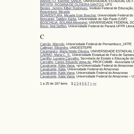
BARRETO, KARINE SANDE
, UNIVERSIDADE ESTADUAL DE 
BATISTA, ROSANA DE OLIVEIRA SANTOS
, UFS
Bentes, Jemmy Kilber Rodrigues
, Instituto Federal de Educaçã
Boaventura, Micaela
BOAVENTURA, Micaela Gois Boechat
, Universidade Federal do 
Bonzanini, Taitiâny Kárita
, Universidade de São Paulo (USP)
BOSCHILIA, SOLANA Meneghel
, UNIVERSIDADE FEDERAL D
Bossi, Neli Steffen
, Universidade Federal do Paraná UFPR Litora
C
Cairrão, Marcelo
, Universidade Federal de Pernambuco_UFPE
Callegari, Elisandra
, UNIOESTE/PR
Caramanico, Maria Neide Oliveira
, UNIVERSIDADE ESTADUAL 
CARMO, Maria C. S.
, Universidade Estadual de Feira de Santa
Carrilho, Luciana Carvalho
, Secretaria de Estado e Educação do
Carvalho, Carlos Eduardo Veiga de
, PROFCIAMB - Associada 
Cavalcante, Kátia Viana
, <p>Universidade Federal do Amazonas 
Cavalcante, Kátia
, Universidade Federal do Amazonas
Cavalcante, Katia Viana
, Universidade Federal do Amazonas
Cavalcante, Kátia Viana
, Universidade Federal do Amazonas –
1 a 25 de 167 itens
1
2
3
4
5
6
7
>
>>