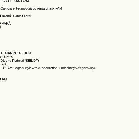
FEIRA DE SANTANA
o, Ciência e Tecnologia do Amazonas-IFAM
Paraná- Setor Litoral
O PARÁ
l
DE MARINGA - UEM
na - UEFS
 Distrito Federal (SEE/DF)
UEFS
– UFAM. <span style="text-decoration: underline;"></span></p>
 UFAM