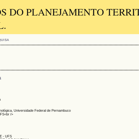
OS DO PLANEJAMENTO TERRI
L.
QUISA
s
a
nológica, Universidade Federal de Pernambuco
UFS<br />
E - UFS