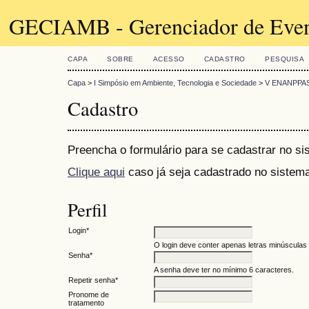
GECIAMB - Gerenciador de Even
CAPA
SOBRE
ACESSO
CADASTRO
PESQUISA
Capa
>
I Simpósio em Ambiente, Tecnologia e Sociedade
>
V ENANPPAS 
Cadastro
Preencha o formulário para se cadastrar no si
Clique aqui
caso já seja cadastrado no sistema
Perfil
Login*
O login deve conter apenas letras minúsculas (
Senha*
A senha deve ter no mínimo 6 caracteres.
Repetir senha*
Pronome de
tratamento