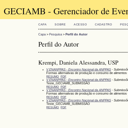
GECIAMB - Gerenciador de Even
CAPA
SOBRE
ACESSO
CADASTRO
PES
Capa
>
Pesquisa
>
Perfil do Autor
Perfil do Autor
Krempi, Daniela Alessandra, USP
V ENANPPAS - Encontro Nacional da ANPPAS
- Submissõ
Formas alternativas de produção e consumo de alimentos -
RESUMO
PDF
V ENANPPAS - Encontro Nacional da ANPPAS
- Submissõ
Teste_GECIAMB_SUBMISSÃO
RESUMO
PDF
V ENANPPAS - Encontro Nacional da ANPPAS
- Submissõ
Formas alternativas de produção e consumo de alimentos -
RESUMO
PDF
V ENANPPAS - Encontro Nacional da ANPPAS
- Submissõ
Teste_GECIAMB_SUBMISSÃO
RESUMO
PDF