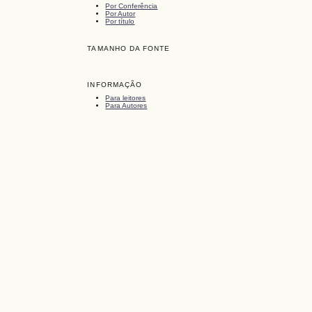
Por Conferência
Por Autor
Por título
TAMANHO DA FONTE
INFORMAÇÃO
Para leitores
Para Autores