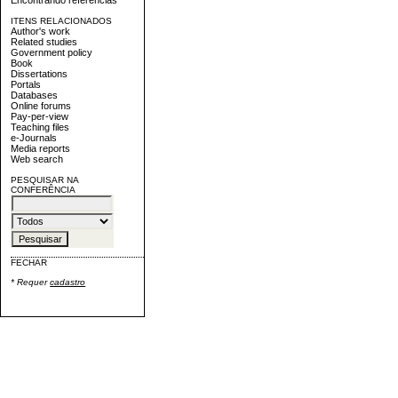
ITENS RELACIONADOS
Author's work
Related studies
Government policy
Book
Dissertations
Portals
Databases
Online forums
Pay-per-view
Teaching files
e-Journals
Media reports
Web search
PESQUISAR NA
CONFERÊNCIA
FECHAR
* Requer
cadastro