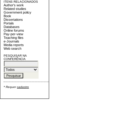
ITENS RELACIONADOS
Author's work
Related studies
Government policy
Book
Dissertations
Portals
Databases
Online forums
Pay-per-view
Teaching files
e-Journals
Media reports
Web search
PESQUISAR NA
CONFERÊNCIA
* Requer
cadastro